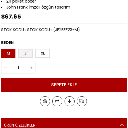
2'li paket boxer
John Frank imzalı özgün tasarım
$67.65
STOK KODU
STOK KODU
(JF2BEF23-M)
BEDEN
M
L
XL
ÜRÜN ÖZELLIKLERI