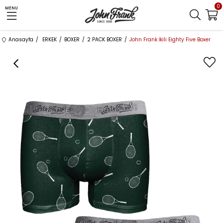
0
MENU
Anasayfa
ERKEK
BOXER
2 PACK BOXER
John Frank İkili Eighty Five Boxer