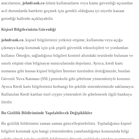
aracılarının,
johnfrank.co
ürünü kullananların veya kamu güvenliği açısından
acil durumlarda harekete geçmek için gerekli olduğuna iyi niyetle kanaat
getirdiği hallerde açıklayabilir.
Kişisel Bilgilerinizin Güvenliği
johnfrank.co
, kişisel bilgilerinizi yetkisiz erişime, kullanıma veya açığa
çıkmaya karşı korumak için çok çeşitli güvenlik teknolojileri ve yordamları
kullanır. Örneğin, sağladığınız bilgileri kontrol altındaki tesislerde bulunan ve
sınırlı erişimi olan bilgisayar sunucularında depolarız. Ayrıca, kredi kartı
numarası gibi hassas kişisel bilgileri İnternet üzerinden ilettiğimizde, bunları
Güvenli Yuva Katmanı (SSL) protokolü gibi şifreleme yöntemleriyle koruruz.
Ayrıca Kredi kartı bilgilerinizi herhangi bir şekilde sistemlerimizde saklamayız.
Kullanılan Kredi kartları özel crypto yöntemleri ile şifrelenerek ilgili bankaya
iletilir.
Bu Gizlilik Bildiriminde Yapılabilecek Değişiklikler
Bu gizlilik bildirimini zaman zaman güncelleştirebiliriz. Topladığımız kişisel
bilgileri korumak için hangi yöntemlerden yararlandığımız konusunda bilgi
sahibi olmak için bu gizlilik bildirimini düzenli aralıklarla gözden geçirmenizi