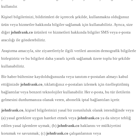
kullanılır.
Kişisel bilgilerinizi, bildirimleri de içerecek şekilde, kullanmakta olduğunuz
ürün veya hizmetler hakkında bilgiler sağlamak için kullanabiliriz. Ayrıca, size
diğer
johnfrank.co
ürünleri ve hizmetleri hakkında bilgiler SMS veya e-posta
aracılığı ile gönderebiliriz.
Araştırma amacıyla, site ziyaretleriyle ilgili verileri anonim demografik bilgilerle
birleştiririz ve bu bilgileri daha yararlı içerik sağlamak üzere toplu bir şekilde
kullanabiliriz.
Bir haber bültenine kaydolduğunuzda veya tanıtım e-postaları almayı kabul
ettiğinizde
johnfrank.co
, tıklattığınız e-postaları izlemek için özelleştirilmiş
bağlantılar veya benzeri teknolojiler kullanabilir. Her e-posta, bu tür iletilerin
gelmesini durdurmanıza olanak veren, abonelik iptal bağlantıları içerir.
johnfrank.co
, kişisel bilgilerinizi yasal bir zorunluluk olarak istendiğinde veya
(a) yasal gereklere uygun hareket etmek veya
johnfrank.co
ya da siteye tebliğ
edilen yasal işlemlere uymak; (b)
johnfrank.co
haklarını ve mülkiyetini
korumak ve savunmak; (c)
johnfrank.co
çalışanlarının veya