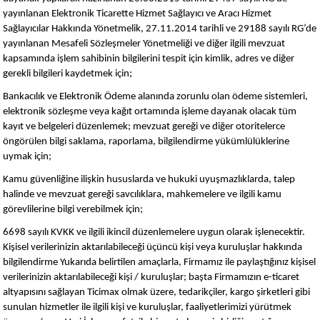
yayınlanan Elektronik Ticarette Hizmet Sağlayıcı ve Aracı Hizmet
Sağlayıcılar Hakkında Yönetmelik, 27.11.2014 tarihli ve 29188 sayılı RG’de
yayınlanan Mesafeli Sözleşmeler Yönetmeliği ve diğer ilgili mevzuat
kapsamında işlem sahibinin bilgilerini tespit için kimlik, adres ve diğer
gerekli bilgileri kaydetmek için;
Bankacılık ve Elektronik Ödeme alanında zorunlu olan ödeme sistemleri,
elektronik sözleşme veya kağıt ortamında işleme dayanak olacak tüm
kayıt ve belgeleri düzenlemek; mevzuat gereği ve diğer otoritelerce
öngörülen bilgi saklama, raporlama, bilgilendirme yükümlülüklerine
uymak için;
Kamu güvenliğine ilişkin hususlarda ve hukuki uyuşmazlıklarda, talep
halinde ve mevzuat gereği savcılıklara, mahkemelere ve ilgili kamu
görevlilerine bilgi verebilmek için;
6698 sayılı KVKK ve ilgili ikincil düzenlemelere uygun olarak işlenecektir.
Kişisel verilerinizin aktarılabileceği üçüncü kişi veya kuruluşlar hakkında
bilgilendirme Yukarıda belirtilen amaçlarla, Firmamız ile paylaştığınız kişisel
verilerinizin aktarılabileceği kişi / kuruluşlar; başta Firmamızın e-ticaret
altyapısını sağlayan Ticimax olmak üzere, tedarikçiler, kargo şirketleri gibi
sunulan hizmetler ile ilgili kişi ve kuruluşlar, faaliyetlerimizi yürütmek