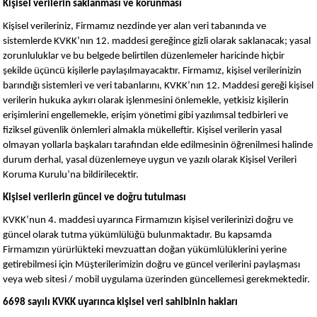
Kişisel verilerin saklanması ve korunması
Kişisel verileriniz, Firmamız nezdinde yer alan veri tabanında ve
sistemlerde KVKK’nın 12. maddesi gereğince gizli olarak saklanacak; yasal
zorunluluklar ve bu belgede belirtilen düzenlemeler haricinde hiçbir
şekilde üçüncü kişilerle paylaşılmayacaktır. Firmamız, kişisel verilerinizin
barındığı sistemleri ve veri tabanlarını, KVKK’nın 12. Maddesi gereği kişisel
verilerin hukuka aykırı olarak işlenmesini önlemekle, yetkisiz kişilerin
erişimlerini engellemekle, erişim yönetimi gibi yazılımsal tedbirleri ve
fiziksel güvenlik önlemleri almakla mükelleftir. Kişisel verilerin yasal
olmayan yollarla başkaları tarafından elde edilmesinin öğrenilmesi halinde
durum derhal, yasal düzenlemeye uygun ve yazılı olarak Kişisel Verileri
Koruma Kurulu’na bildirilecektir.
Kişisel verilerin güncel ve doğru tutulması
KVKK’nun 4. maddesi uyarınca Firmamızın kişisel verilerinizi doğru ve
güncel olarak tutma yükümlülüğü bulunmaktadır. Bu kapsamda
Firmamızın yürürlükteki mevzuattan doğan yükümlülüklerini yerine
getirebilmesi için Müşterilerimizin doğru ve güncel verilerini paylaşması
veya web sitesi / mobil uygulama üzerinden güncellemesi gerekmektedir.
6698 sayılı KVKK uyarınca kişisel veri sahibinin hakları