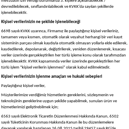
mevzuatın izin verdiği durumlarda 3. kişilere açıklanabilecek /
devredilebilecek, sınıflandırılabilecek ve KVKK’da sayılan şekillerde
işlenebilecektir.
Kişisel verilerinizin ne şekilde işlenebileceği
6698 sayılı KVKK uyarınca, Firmamız ile paylaştığınız kişisel verileriniz,
tamamen veya kısmen, otomatik olarak veyahut herhangi bir veri kayıt
sisteminin parçası olmak kaydıyla otomatik olmayan yollarla elde edilerek,
kaydedilerek, depolanarak, değiştirilerek, yeniden düzenlenerek, kısacası
veriler üzerinde gerçekleştirilen her türlü işleme konu olarak tarafımızdan
işlenebilecektir. KVKK kapsamında veriler üzerinde gerçekleştirilen her
türlü işlem "kişisel verilerin işlenmesi” olarak kabul edilmektedir.
Kişisel verilerinizin işlenme amaçları ve hukuki sebepleri
Paylaştığınız kişisel veriler,
Müşterilerimize verdiğimiz hizmetlerin gereklerini, sözleşmenin ve
teknolojinin gereklerine uygun şekilde yapabilmek, sunulan ürün ve
hizmetlerimizi geliştirebilmek için;
6563 sayılı Elektronik Ticaretin Düzenlenmesi Hakkında Kanun, 6502
sayılı Tüketicinin Korunması Hakkında Kanun ile bu düzenlemelere
dayanak yapılarak hazırlanan 26.08.2015 tarihli 29457 sayılı RG’de