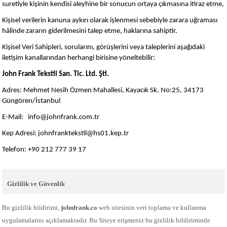
suretiyle kişinin kendisi aleyhine bir sonucun ortaya çıkmasına itiraz etme,
Kişisel verilerin kanuna aykırı olarak işlenmesi sebebiyle zarara uğraması
hâlinde zararın giderilmesini talep etme, haklarına sahiptir.
Kişisel Veri Sahipleri, sorularını, görüşlerini veya taleplerini aşağıdaki
iletişim kanallarından herhangi birisine yöneltebilir:
John Frank Tekstil San. Tic. Ltd. Şti.
Adres: Mehmet Nesih Özmen Mahallesi, Kayacık Sk. No:25, 34173
Güngören/İstanbul
E-Mail:
info@johnfrank.com.tr
Kep Adresi:
johnfranktekstil@hs01.kep.tr
Telefon: +90 212 777 39 17
Gizlilik ve Güvenlik
Bu gizlilik bildirimi,
johnfrank.co
web sitesinin veri toplama ve kullanma
uygulamalarını açıklamaktadır. Bu Siteye erişmeniz bu gizlilik bildiriminde