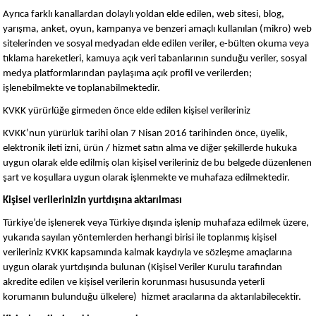
Ayrıca farklı kanallardan dolaylı yoldan elde edilen, web sitesi, blog,
yarışma, anket, oyun, kampanya ve benzeri amaçlı kullanılan (mikro) web
sitelerinden ve sosyal medyadan elde edilen veriler, e-bülten okuma veya
tıklama hareketleri, kamuya açık veri tabanlarının sunduğu veriler, sosyal
medya platformlarından paylaşıma açık profil ve verilerden;
işlenebilmekte ve toplanabilmektedir.
KVKK yürürlüğe girmeden önce elde edilen kişisel verileriniz
KVKK’nun yürürlük tarihi olan 7 Nisan 2016 tarihinden önce, üyelik,
elektronik ileti izni, ürün / hizmet satın alma ve diğer şekillerde hukuka
uygun olarak elde edilmiş olan kişisel verileriniz de bu belgede düzenlenen
şart ve koşullara uygun olarak işlenmekte ve muhafaza edilmektedir.
Kişisel verilerinizin yurtdışına aktarılması
Türkiye’de işlenerek veya Türkiye dışında işlenip muhafaza edilmek üzere,
yukarıda sayılan yöntemlerden herhangi birisi ile toplanmış kişisel
verileriniz KVKK kapsamında kalmak kaydıyla ve sözleşme amaçlarına
uygun olarak yurtdışında bulunan (Kişisel Veriler Kurulu tarafından
akredite edilen ve kişisel verilerin korunması hususunda yeterli
korumanın bulunduğu ülkelere) hizmet aracılarına da aktarılabilecektir.