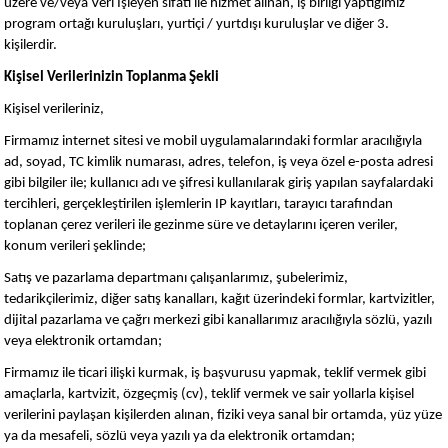
üzere ve/veya Veri İşleyen sıfatı ile hizmet alınan, iş birliği yaptığımız
program ortağı kuruluşları, yurtiçi / yurtdışı kuruluşlar ve diğer 3.
kişilerdir.
Kişisel Verilerinizin Toplanma Şekli
Kişisel verileriniz,
Firmamız internet sitesi ve mobil uygulamalarındaki formlar aracılığıyla
ad, soyad, TC kimlik numarası, adres, telefon, iş veya özel e-posta adresi
gibi bilgiler ile; kullanıcı adı ve şifresi kullanılarak giriş yapılan sayfalardaki
tercihleri, gerçekleştirilen işlemlerin IP kayıtları, tarayıcı tarafından
toplanan çerez verileri ile gezinme süre ve detaylarını içeren veriler,
konum verileri şeklinde;
Satış ve pazarlama departmanı çalışanlarımız, şubelerimiz,
tedarikçilerimiz, diğer satış kanalları, kağıt üzerindeki formlar, kartvizitler,
dijital pazarlama ve çağrı merkezi gibi kanallarımız aracılığıyla sözlü, yazılı
veya elektronik ortamdan;
Firmamız ile ticari ilişki kurmak, iş başvurusu yapmak, teklif vermek gibi
amaçlarla, kartvizit, özgeçmiş (cv), teklif vermek ve sair yollarla kişisel
verilerini paylaşan kişilerden alınan, fiziki veya sanal bir ortamda, yüz yüze
ya da mesafeli, sözlü veya yazılı ya da elektronik ortamdan;