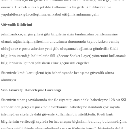
öneririz. Hizmeti sürekli şekilde kullanmanız bu gizlilik bildirimini ve
yapılabilecek güncelleştirmeleri kabul ettiğiniz anlamına gelir.
Güvenlik Bildirimi
johnfrank.co
, erişim şifresi gibi bilgilerin sizin tarafınızdan belirlenmesine
olanak sağlar. Erişim şifresinin unutulması durumunda kayıt olurken vermiş
olduğunuz e-posta adresine yeni şifre oluşturma bağlantısı gönderilir. Gizli
bilgilerin istendiği bölümlerde SSL (Secure Socket Layer) yöntemini kullanarak
bilgilerinizin üçüncü şahısların eline geçmesini engeller.
Sitemizde kredi kartı işlemi için haberleşmede her aşama güvenlik altına
alınmıştır.
Site-Ziyaretçi Haberleşme Güvenliği
Sitemizin sipariş sayfalarında site ile ziyaretçi arasındaki haberleşme 128 bit SSL
standartında gerçekleşmektedir. Sözkonusu haberleşme standardı çok sayıda
işlem gören sitelerde dahi güvenle kullanılan bir niteliktedir. Kredi kartı
bilgilerinin verileceği sayfada bu haberleşme biçiminin bulunup bulunmadığını,
sayfaya erişildiğinde adres çubuğunda yazan ifadenin http://.. biçiminde değil,