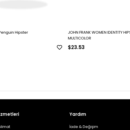
Penguin Hipster
JOHN FRANK WOMEN IDENTITY HIP
MULTICOLOR
$23.53
izmetleri
Yardım
slimat
İade & Değişim