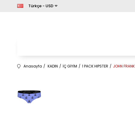
Türkçe - USD
Anasayfa
KADIN
İÇ GİYİM
1 PACK HIPSTER
JOHN FRANK