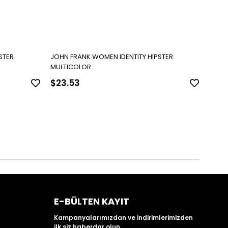
STER
JOHN FRANK WOMEN IDENTITY HIPSTER
JOHN 
MULTICOLOR
MULT
$23.53
$23
E-BÜLTEN KAYIT
Kampanyalarımızdan ve indirimlerimizden
ilk siz haberdar olun.