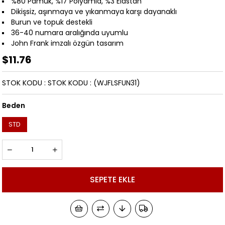
%80 Pamuk, %17 Polyamid, %3 Elastan
Dikişsiz, aşınmaya ve yıkanmaya karşı dayanaklı
Burun ve topuk destekli
36-40 numara aralığında uyumlu
John Frank imzalı özgün tasarım
$11.76
STOK KODU
STOK KODU
(WJFLSFUN31)
Beden
STD