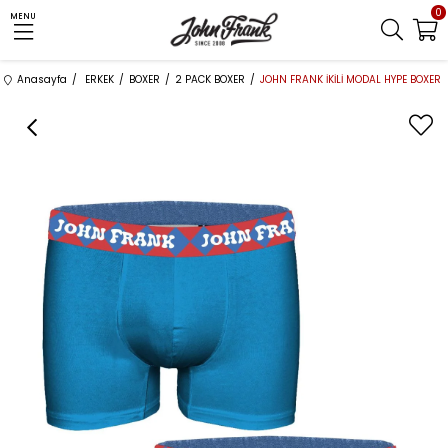
0
MENU
Anasayfa
ERKEK
BOXER
2 PACK BOXER
JOHN FRANK İKİLİ MODAL HYPE BOXER