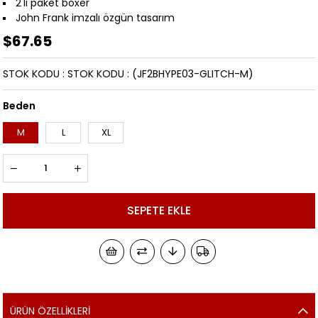
2'li paket boxer
John Frank imzalı özgün tasarım
$67.65
STOK KODU
STOK KODU
(JF2BHYPE03-GLITCH-M)
Beden
M
L
XL
ÜRÜN ÖZELLIKLERI