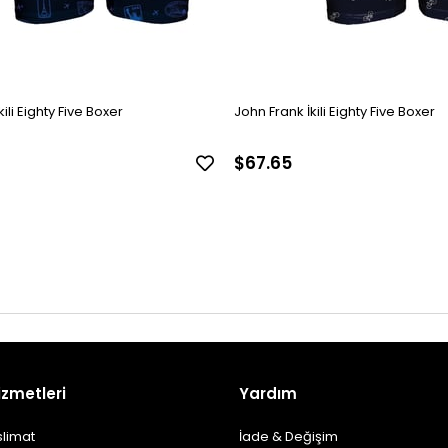
ili Eighty Five Boxer
John Frank İkili Eighty Five Boxer
$67.65
izmetleri
Yardım
slimat
İade & Değişim