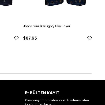
John Frank İkili Eighty Five Boxer
John F
$67.65
$67
E-BÜLTEN KAYIT
Kampanyalarımızdan ve indirimlerimizden
ilk siz haberdar olun.