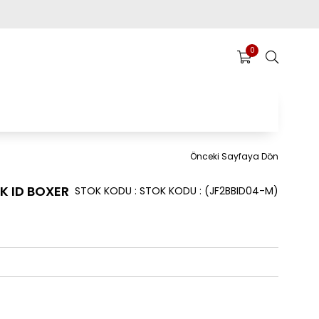
0
Önceki Sayfaya Dön
K ID BOXER
STOK KODU
STOK KODU
(JF2BBID04-M)