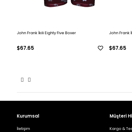
John Frank İkili Eighty Five Boxer
John Frank İk
$67.65
$67.65
Kurumsal
Müşteri H
İletişim
Kargo & Te