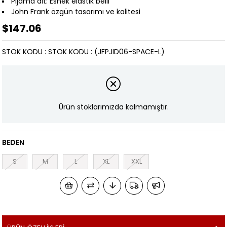
Pijama alt: Esnek elastik belli
John Frank özgün tasarımı ve kalitesi
$147.06
STOK KODU
STOK KODU
(JFPJID06-SPACE-L)
Ürün stoklarımızda kalmamıştır.
BEDEN
S
M
L
XL
XXL