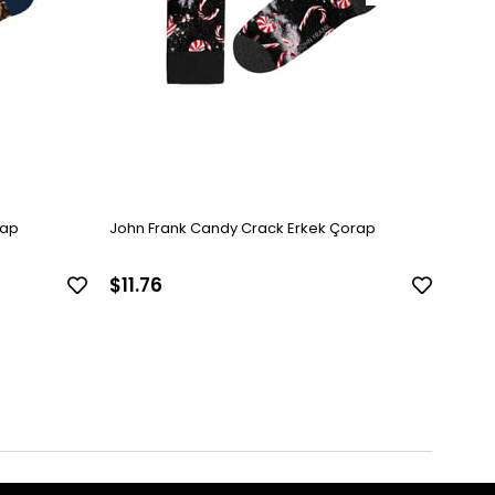
rap
John Frank Candy Crack Erkek Çorap
John 
$11.76
$11.