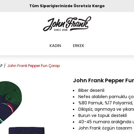
Tüm Siparişlerinizde Ücretsiz Kargo
KADIN
ERKEK
AP
John Frank Pepper Fun Çorap
John Frank Pepper Fu
Biber desenli
Nefes alabilen pamuklu ço
%80 Pamuk, %17 Polyamid, 
Dikişsiz, aşınmaya ve yıka
Burun ve topuk destekli
40-45 numara aralığında
John Frank özgün tasarım