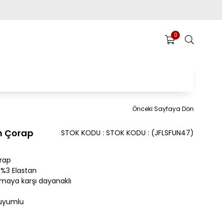
0
Önceki Sayfaya Dön
n Çorap
STOK KODU
STOK KODU
(JFLSFUN47)
rap
%3 Elastan
nmaya karşı dayanaklı
 uyumlu