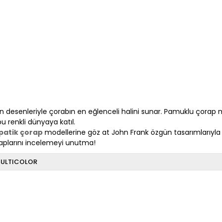
n desenleriyle çorabın en eğlenceli halini sunar. Pamuklu çorap mo
u renkli dünyaya katıl.
patik çorap
modellerine göz at John Frank özgün tasarımlarıyla 
raplarını incelemeyi unutma!
ULTICOLOR