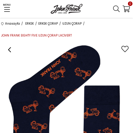
0
MENU
Anasayfa
ERKEK
ERKEK ÇORAP
UZUN ÇORAP
JOHN FRANK EIGHTY FIVE UZUN ÇORAP LACİVERT